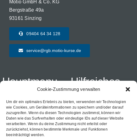
Motio GmbH & Co. KG
Bergstraße 49a
93161 Sinzing
09404 64 34 128
service@rgb.motio-kurse.de
Hauptmenu
Hilfreiches
Cookie-Zustimmung verwalten
Startseite
Häufige Fragen
Um dir ein optimales Erlebnis zu bieten, verwenden wir Technologien
wie Cookies, um Geräteinformationen zu speichern und/oder darauf
Termine und Anmeldung
Kontakt
zuzugreifen. Wenn du diesen Technologien zustimmst, können wir
Daten wie das Surfverhalten oder eindeutige IDs auf dieser Website
verarbeiten. Wenn du deine Zustimmung nicht erteilst oder
campusTRAIL
zurückziehst, können bestimmte Merkmale und Funktionen
beeinträchtigt werden.