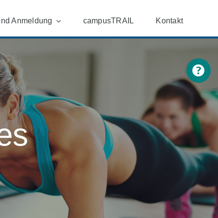
und Anmeldung
campusTRAIL
Kontakt
Toggle
Sliding
Bar
Area
es