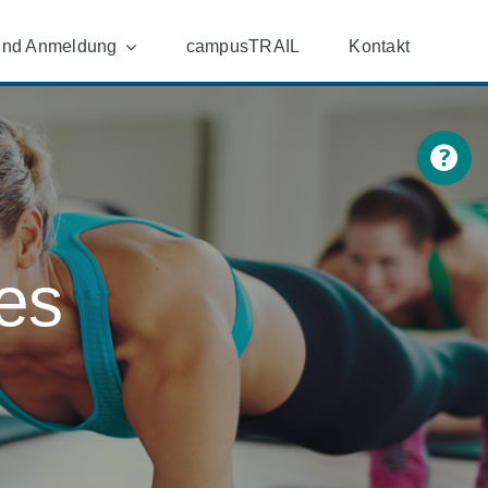
und Anmeldung
campusTRAIL
Kontakt
Toggle
Sliding
Bar
Area
es