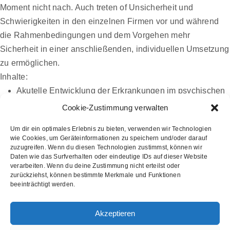
Moment nicht nach. Auch treten of Unsicherheit und
Schwierigkeiten in den einzelnen Firmen vor und während
die Rahmenbedingungen und dem Vorgehen mehr
Sicherheit in einer anschließenden, individuellen Umsetzung
zu ermöglichen.
Inhalte:
Akutelle Entwicklung der Erkrankungen im psychischen
Bereich
Cookie-Zustimmung verwalten
Gesetzliche Grundlage und daraus resultierende
Um dir ein optimales Erlebnis zu bieten, verwenden wir Technologien
Aspekte / Anforderungen an die Gefährdung Beurteilung
wie Cookies, um Geräteinformationen zu speichern und/oder darauf
psychischer Belastung
zuzugreifen. Wenn du diesen Technologien zustimmst, können wir
Daten wie das Surfverhalten oder eindeutige IDs auf dieser Website
Wichtige Aspekte zur sinnvollen und zielgerichteten
verarbeiten. Wenn du deine Zustimmung nicht erteilst oder
Verfahrensauswahl
zurückziehst, können bestimmte Merkmale und Funktionen
beeinträchtigt werden.
Darstellung einer Projektarchitektur
Vorstellung von Verfahren zur Durchführung sowohl für
Akzeptieren
kleine als auch mittlere Unternehmen