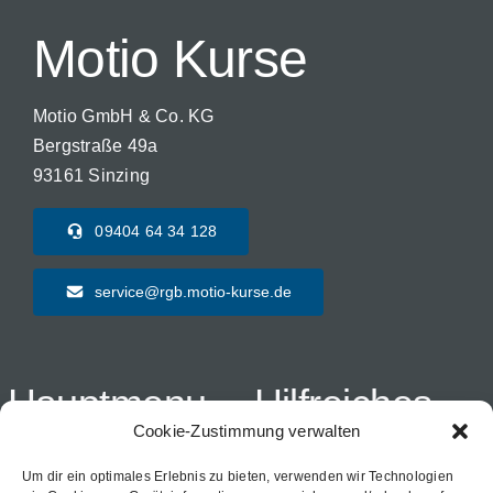
Motio Kurse
Motio GmbH & Co. KG
Bergstraße 49a
93161 Sinzing
09404 64 34 128
service@rgb.motio-kurse.de
Hauptmenu
Hilfreiches
Cookie-Zustimmung verwalten
Startseite
Häufige Fragen
Um dir ein optimales Erlebnis zu bieten, verwenden wir Technologien