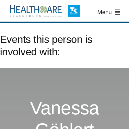
Zum
Inhalt
Menu
springen
Events this person is
Startseite
involved with:
Termine und Anmeldung
campusTRAIL
Kontakt
Vanessa